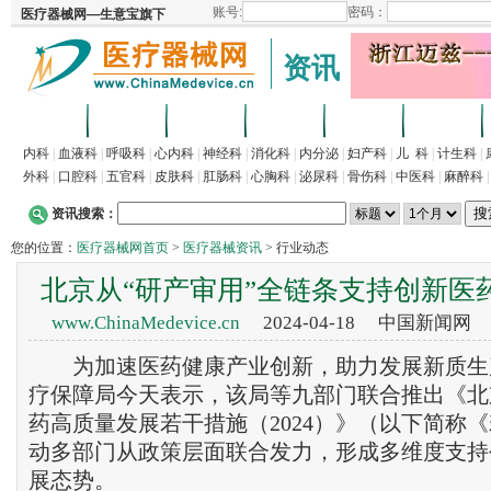
资讯
首页
招商
代理
供求
企业
产品
内科
|
血液科
|
呼吸科
|
心内科
|
神经科
|
消化科
|
内分泌
|
妇产科
|
儿 科
|
计生科
|
外科
|
口腔科
|
五官科
|
皮肤科
|
肛肠科
|
心胸科
|
泌尿科
|
骨伤科
|
中医科
|
麻醉科
资讯搜索：
您的位置：
医疗器械网首页
>
医疗器械资讯
> 行业动态
北京从“研产审用”全链条支持创新医
www.ChinaMedevice.cn
2024-04-18 中国新闻网
为加速医药健康产业创新，助力发展新质生
疗保障局今天表示，该局等九部门联合推出《北
药高质量发展若干措施（2024）》（以下简称
动多部门从政策层面联合发力，形成多维度支持
展态势。