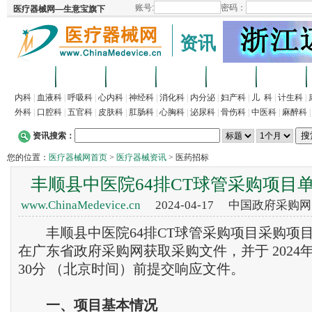
资讯
首页
招商
代理
供求
企业
产品
内科
|
血液科
|
呼吸科
|
心内科
|
神经科
|
消化科
|
内分泌
|
妇产科
|
儿 科
|
计生科
|
外科
|
口腔科
|
五官科
|
皮肤科
|
肛肠科
|
心胸科
|
泌尿科
|
骨伤科
|
中医科
|
麻醉科
资讯搜索：
您的位置：
医疗器械网首页
>
医疗器械资讯
> 医药招标
丰顺县中医院64排CT球管采购项目
www.ChinaMedevice.cn
2024-04-17 中国政府采购
丰顺县中医院64排CT球管采购项目采购项
在广东省政府采购网获取采购文件，并于 2024年04
30分 （北京时间）前提交响应文件。
一、项目基本情况