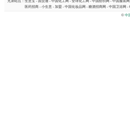
兄弟站点：
生意宝
-
国贸通
-
中国化工网
-
全球化工网
-
中国纺织网
-
中国服装网
医药招商
-
小生意
-
加盟
-
中国化妆品网
-
糖酒招商网
-
中国卫浴网
-
©
中