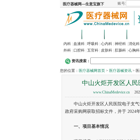
首页
招商
代理
供
内科
|
血液科
|
呼吸科
|
心内科
|
神经科
|
消化科
外科
|
口腔科
|
五官科
|
皮肤科
|
肛肠科
|
心胸科
资讯搜索：
您的位置：
医疗器械网首页
>
医疗器械资讯
> 
中山火炬开发区人民
www.ChinaMedevice.cn
202
中山火炬开发区人民医院电子支气管
政府采购网获取招标文件，并于 2024年
一
、
项目基本情况