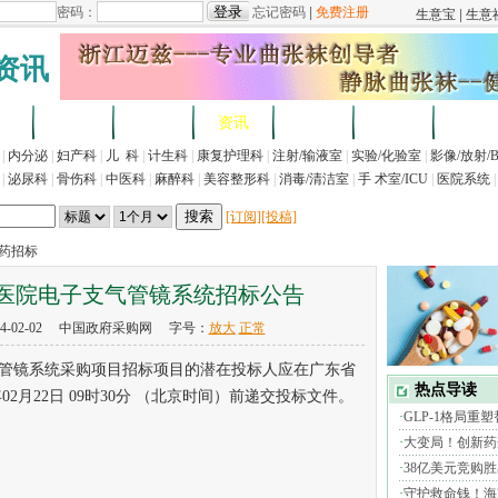
资讯
求
企业
产品
资讯
招标
展会
法规
|
内分泌
|
妇产科
|
儿 科
|
计生科
|
康复护理科
|
注射/输液室
|
实验/化验室
|
影像/放射/
|
泌尿科
|
骨伤科
|
中医科
|
麻醉科
|
美容整形科
|
消毒/清洁室
|
手 术室/ICU
|
医院系统
|
[订阅]
[投稿]
医药招标
医院电子支气管镜系统招标公告
4-02-02 中国政府采购网 字号：
放大
正常
镜系统采购项目招标项目的潜在投标人应在广东省
02月22日 09时30分 （北京时间）前递交投标文件。