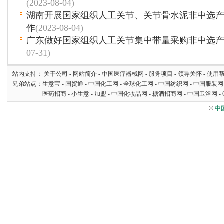
(2023-08-04)
湖南开展国家组织人工关节、关节骨水泥非中选
作
(2023-08-04)
广东做好国家组织人工关节集中带量采购非中选
07-31)
站内支持：
关于公司
-
网站简介
-
中国医疗器械网
-
服务项目
-
领导关怀
-
使用
兄弟站点：
生意宝
-
国贸通
-
中国化工网
-
全球化工网
-
中国纺织网
-
中国服装网
医药招商
-
小生意
-
加盟
-
中国化妆品网
-
糖酒招商网
-
中国卫浴网
-
©
中