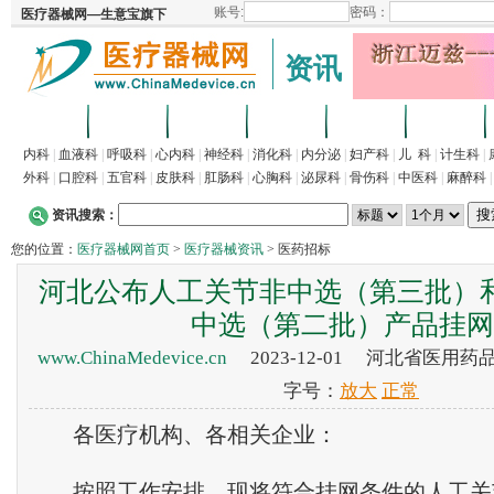
资讯
首页
招商
代理
供求
企业
产品
内科
|
血液科
|
呼吸科
|
心内科
|
神经科
|
消化科
|
内分泌
|
妇产科
|
儿 科
|
计生科
|
外科
|
口腔科
|
五官科
|
皮肤科
|
肛肠科
|
心胸科
|
泌尿科
|
骨伤科
|
中医科
|
麻醉科
资讯搜索：
您的位置：
医疗器械网首页
>
医疗器械资讯
> 医药招标
河北公布人工关节非中选（第三批）
中选（第二批）产品挂网
www.ChinaMedevice.cn
2023-12-01 河北省医用
字号：
放大
正常
各医疗机构、各相关企业：
按照工作安排，现将符合挂网条件的人工关