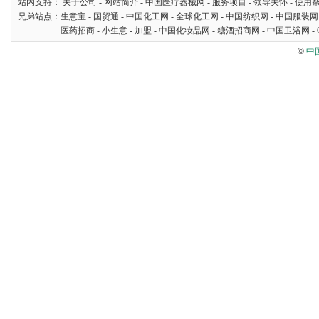
站内支持：
关于公司
-
网站简介
-
中国医疗器械网
-
服务项目
-
领导关怀
-
使用
兄弟站点：
生意宝
-
国贸通
-
中国化工网
-
全球化工网
-
中国纺织网
-
中国服装网
医药招商
-
小生意
-
加盟
-
中国化妆品网
-
糖酒招商网
-
中国卫浴网
-
©
中