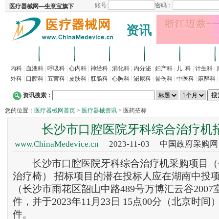
资讯
首页
招商
代理
供求
企业
产品
内科
|
血液科
|
呼吸科
|
心内科
|
神经科
|
消化科
|
内分泌
|
妇产科
|
儿 科
|
计生科
|
外科
|
口腔科
|
五官科
|
皮肤科
|
肛肠科
|
心胸科
|
泌尿科
|
骨伤科
|
中医科
|
麻醉科
资讯搜索：
您的位置：
医疗器械网首页
>
医疗器械资讯
> 医药招标
长沙市口腔医院牙科综合治疗机
www.ChinaMedevice.cn
2023-11-03 中国政府采购
长沙市口腔医院牙科综合治疗机采购项目（
治疗椅） 招标项目的潜在投标人应在湖南中投
（长沙市雨花区韶山中路489号万博汇云谷200
件，并于2023年11月23日 15点00分（北京时
件。