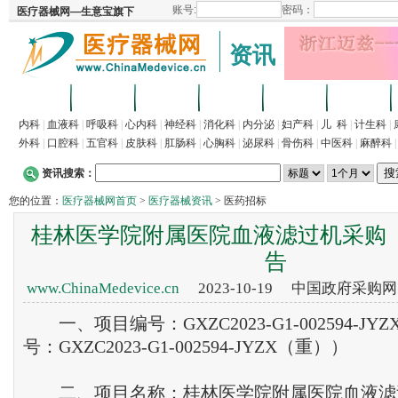
资讯
首页
招商
代理
供求
企业
产品
内科
|
血液科
|
呼吸科
|
心内科
|
神经科
|
消化科
|
内分泌
|
妇产科
|
儿 科
|
计生科
|
外科
|
口腔科
|
五官科
|
皮肤科
|
肛肠科
|
心胸科
|
泌尿科
|
骨伤科
|
中医科
|
麻醉科
资讯搜索：
您的位置：
医疗器械网首页
>
医疗器械资讯
> 医药招标
桂林医学院附属医院血液滤过机采购
告
www.ChinaMedevice.cn
2023-10-19 中国政府采购
一、项目编号：GXZC2023-G1-002594-J
号：GXZC2023-G1-002594-JYZX（重））
二、项目名称：桂林医学院附属医院血液滤