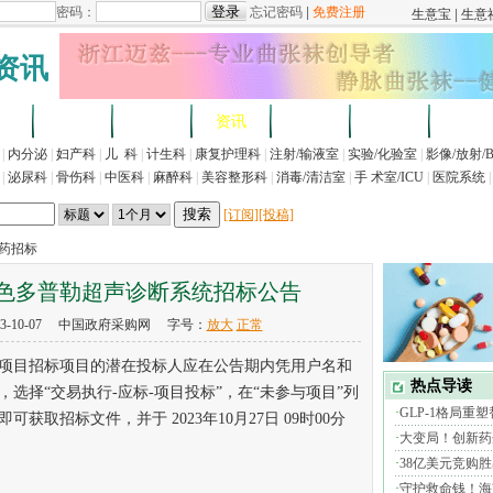
资讯
求
企业
产品
资讯
招标
展会
法规
|
内分泌
|
妇产科
|
儿 科
|
计生科
|
康复护理科
|
注射/输液室
|
实验/化验室
|
影像/放射/
|
泌尿科
|
骨伤科
|
中医科
|
麻醉科
|
美容整形科
|
消毒/清洁室
|
手 术室/ICU
|
医院系统
|
[订阅]
[投稿]
医药招标
色多普勒超声诊断系统招标公告
3-10-07 中国政府采购网 字号：
放大
正常
目招标项目的潜在投标人应在公告期内凭用户名和
选择“交易执行-应标-项目投标”，在“未参与项目”列
取招标文件，并于 2023年10月27日 09时00分