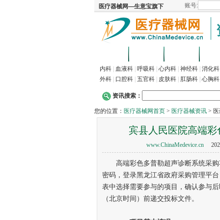
首页
招商
代理
供
内科
|
血液科
|
呼吸科
|
心内科
|
神经科
|
消化科
外科
|
口腔科
|
五官科
|
皮肤科
|
肛肠科
|
心胸科
资讯搜索：
您的位置：
医疗器械网首页
>
医疗器械资讯
> 
宾县人民医院高端彩
www.ChinaMedevice.cn
202
高端彩色多普勒超声诊断系统采购项
密码，登录黑龙江省政府采购管理平台，
表中选择需要参与的项目，确认参与后即可获
（北京时间）前递交投标文件。