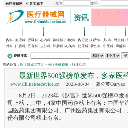
资讯
首页
招商
代理
供求
企业
产品
内科
|
血液科
|
呼吸科
|
心内科
|
神经科
|
消化科
|
内分泌
|
妇产科
|
儿 科
|
计生科
|
外科
|
口腔科
|
五官科
|
皮肤科
|
肛肠科
|
心胸科
|
泌尿科
|
骨伤科
|
中医科
|
麻醉科
资讯搜索：
您的位置：
医疗器械网首页
>
医疗器械资讯
> 行业动态
最新世界500强榜单发布，多家医
www.ChinaMedevice.cn
2023-08-04 蒲公英Oury
8月2日，2023年《财富》世界500强榜单发
司上榜，其中，4家中国药企榜上有名：中国华
国医药集团有限公司、广州医药集团有限公司、
份有限公司榜上有名。