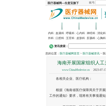
首页
招商
代理
供
内科
|
血液科
|
呼吸科
|
心内科
|
神经科
|
消化科
外科
|
口腔科
|
五官科
|
皮肤科
|
肛肠科
|
心胸科
资讯搜索：
您的位置：
医疗器械网首页
>
医疗器械资讯
> 
海南开展国家组织人工
www.ChinaMedevice.cn
2023-0
各相关企业、医疗机构：
根据《海南省医疗保障局关于开展国
工作的通知》要求，现将有关事项通知