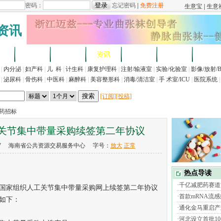
资讯
求
企业
产品
资讯
招标
展会
法规
|
内分泌
|
妇产科
|
儿 科
|
计生科
|
康复护理科
|
注射/输液室
|
实验/化验室
|
影像/放射/
|
泌尿科
|
骨伤科
|
中医科
|
麻醉科
|
美容整形科
|
消毒/清洁室
|
手 术室/ICU
|
医院系统
|
[订阅]
[投稿]
医药招标
关节集中带量采购续签第二年协议
7-17 海南省公共资源交易服务中心 字号：
放大
正常
家组织人工关节集中带量采购网上续签第二年协议
如下：