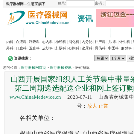
资讯
首页
招商
代理
供求
企业
产品
内科
|
血液科
|
呼吸科
|
心内科
|
神经科
|
消化科
|
内分泌
|
妇产科
|
儿 科
|
计生科
|
外科
|
口腔科
|
五官科
|
皮肤科
|
肛肠科
|
心胸科
|
泌尿科
|
骨伤科
|
中医科
|
麻醉科
资讯搜索：
您的位置：
医疗器械网首页
>
医疗器械资讯
> 医药招标
山西开展国家组织人工关节集中带量
第二周期遴选配送企业和网上签订购
www.ChinaMedevice.cn
2023-07-11 山西省药械
号：
放大
正常
各相关单位：
根据山西省医疗保障局《山西省医疗保障局