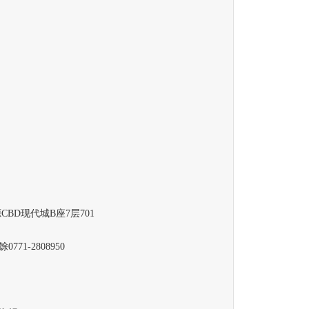
司
D现代城B座7层701
-2808950