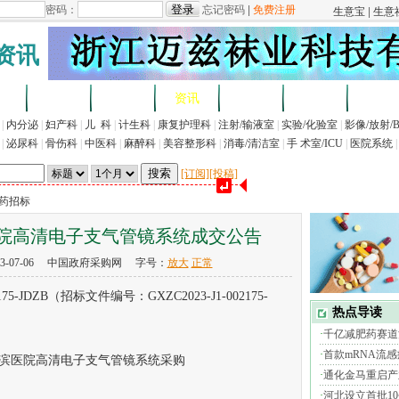
资讯
求
企业
产品
资讯
招标
展会
法规
|
内分泌
|
妇产科
|
儿 科
|
计生科
|
康复护理科
|
注射/输液室
|
实验/化验室
|
影像/放射/
|
泌尿科
|
骨伤科
|
中医科
|
麻醉科
|
美容整形科
|
消毒/清洁室
|
手 术室/ICU
|
医院系统
|
[订阅]
[投稿]
医药招标
院高清电子支气管镜系统成交公告
3-07-06 中国政府采购网 字号：
放大
正常
-JDZB（招标文件编号：GXZC2023-J1-002175-
医院高清电子支气管镜系统采购