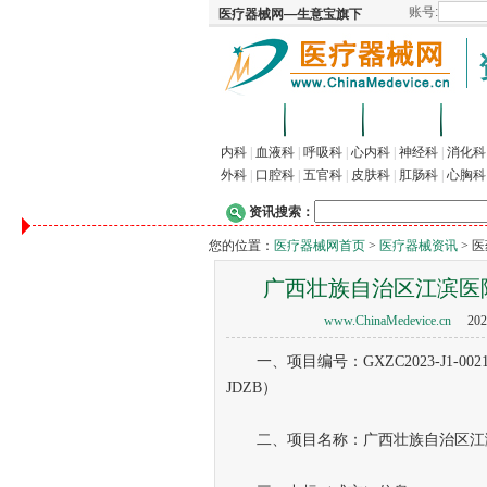
首页
招商
代理
供
内科
|
血液科
|
呼吸科
|
心内科
|
神经科
|
消化科
外科
|
口腔科
|
五官科
|
皮肤科
|
肛肠科
|
心胸科
资讯搜索：
您的位置：
医疗器械网首页
>
医疗器械资讯
> 
广西壮族自治区江滨医
www.ChinaMedevice.cn
202
一、项目编号：GXZC2023-J1-002175
JDZB）
二、项目名称：广西壮族自治区江滨