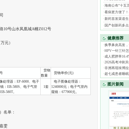
司
0号山水凤凰城A幢Z012号
（万元）
货物
型号
货物单价(元)
数量
处理器：EP-6000、电子
电子图像处理器：
镜：EB-580S、电子气管
1套
1240000元；电子气管内
B-580T。
窥镜：677900元。
）名单：
嘉雯