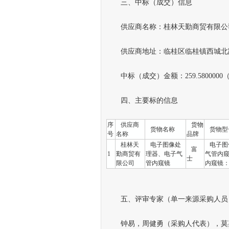
三、中标（成交）信息
供应商名称：桂林天勤商贸有限公
供应商地址：临桂区临桂镇西城北路1
中标（成交）金额：259.5800000
四、主要标的信息
序
供应商
货物
货物名称
货物
号
名称
品牌
桂林天
电子图像处
电子图像
富
1
勤商贸有
理器、电子气
气管内窥
士
限公司
管内窥镜
内窥镜：E
五、评审专家（单一来源采购人员
钟易，周健勇（采购人代表），莫