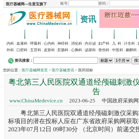
资讯
首页
招商
代理
供求
企业
产品
内科
|
血液科
|
呼吸科
|
心内科
|
神经科
|
消化科
|
内分泌
|
妇产科
|
儿 科
|
计生科
|
外科
|
口腔科
|
五官科
|
皮肤科
|
肛肠科
|
心胸科
|
泌尿科
|
骨伤科
|
中医科
|
麻醉科
资讯搜索：
您的位置：
医疗器械网首页
>
医疗器械资讯
> 医药招标
粤北第三人民医院双通道经颅磁刺激仪
告
www.ChinaMedevice.cn
2023-06-25 中国政府采购
粤北第三人民医院双通道经颅磁刺激仪采购
标项目的潜在投标人应在广东省政府采购网获取
2023年07月12日 09时30分 （北京时间）前递