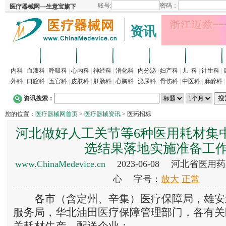
资讯
首页
招商
代理
供求
企业
产品
内科
|
血液科
|
呼吸科
|
心内科
|
神经科
|
消化科
|
内分泌
|
妇产科
|
儿 科
|
计生科
|
外科
|
口腔科
|
五官科
|
皮肤科
|
肛肠科
|
心胸科
|
泌尿科
|
骨伤科
|
中医科
|
麻醉科
资讯搜索：
您的位置：
医疗器械网首页
>
医疗器械资讯
> 医药招标
河北做好人工关节等6种医用耗材集
选结果落地实施准备工
www.ChinaMedevice.cn
2023-06-08 河北省医
心 字号：
放大
正常
各市（含定州、辛集）医疗保障局，雄安
服务局，华北油田医疗保障管理部门，各有关