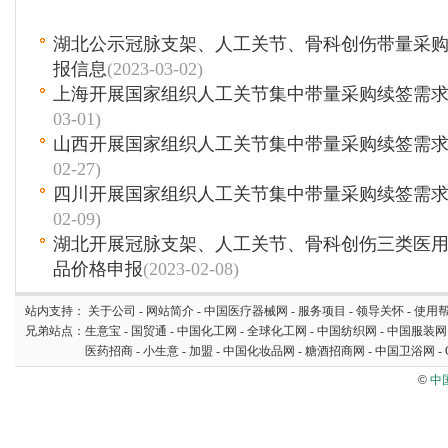
湖北公示冠脉支架、人工关节、骨科创伤带量采
报信息
(2023-03-02)
上海开展国家组织人工关节集中带量采购续签需
03-01)
山西开展国家组织人工关节集中带量采购续签需
02-27)
四川开展国家组织人工关节集中带量采购续签需
02-09)
湖北开展冠脉支架、人工关节、骨科创伤三类医
品价格申报
(2023-02-08)
站内支持：
关于公司
-
网站简介
-
中国医疗器械网
-
服务项目
-
领导关怀
-
使用
兄弟站点：
生意宝
-
国贸通
-
中国化工网
-
全球化工网
-
中国纺织网
-
中国服装网
医药招商
-
小生意
-
加盟
-
中国化妆品网
-
糖酒招商网
-
中国卫浴网
-
©
中