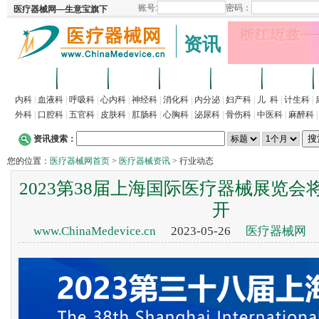
资讯
首页
招商
代理
供求
企业
产品
内科
|
血液科
|
呼吸科
|
心内科
|
神经科
|
消化科
|
内分泌
|
妇产科
|
儿 科
|
计生科
|
外科
|
口腔科
|
五官科
|
皮肤科
|
肛肠科
|
心胸科
|
泌尿科
|
骨伤科
|
中医科
|
麻醉科
资讯搜索：
您的位置：
医疗器械网首页
>
医疗器械资讯
> 行业动态
2023第38届上海国际医疗器械展览会将
开
www.ChinaMedevice.cn
2023-05-26
医疗器械网