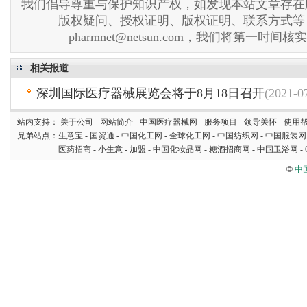
我们倡导尊重与保护知识产权，如发现本站文章存在
版权疑问、授权证明、版权证明、联系方式等
pharmnet@netsun.com，我们将第一时间
相关报道
深圳国际医疗器械展览会将于8月18日召开
(2021-0
站内支持：
关于公司
-
网站简介
-
中国医疗器械网
-
服务项目
-
领导关怀
-
使用
兄弟站点：
生意宝
-
国贸通
-
中国化工网
-
全球化工网
-
中国纺织网
-
中国服装网
医药招商
-
小生意
-
加盟
-
中国化妆品网
-
糖酒招商网
-
中国卫浴网
-
©
中