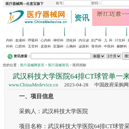
资讯
首页
招商
代理
供求
企业
产品
内科
|
血液科
|
呼吸科
|
心内科
|
神经科
|
消化科
|
内分泌
|
妇产科
|
儿 科
|
计生科
|
外科
|
口腔科
|
五官科
|
皮肤科
|
肛肠科
|
心胸科
|
泌尿科
|
骨伤科
|
中医科
|
麻醉科
资讯搜索：
您的位置：
医疗器械网首页
>
医疗器械资讯
> 医药招标
武汉科技大学医院64排CT球管单一
www.ChinaMedevice.cn
2023-04-28 中国政府采购
一
、
项目信息
采购人：武汉科技大学医院
项目名称：武汉科技大学医院64排CT球管