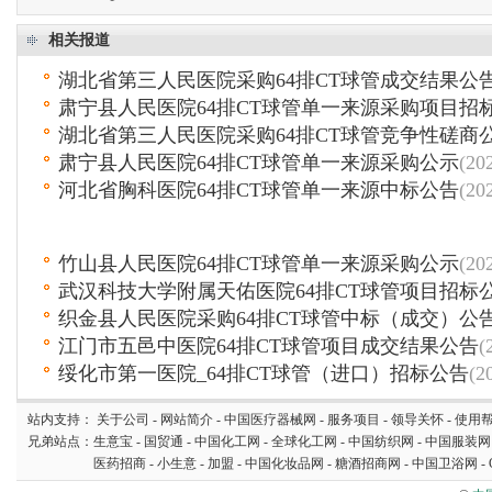
相关报道
湖北省第三人民医院采购64排CT球管成交结果公
肃宁县人民医院64排CT球管单一来源采购项目招
湖北省第三人民医院采购64排CT球管竞争性磋商
肃宁县人民医院64排CT球管单一来源采购公示
(20
河北省胸科医院64排CT球管单一来源中标公告
(20
竹山县人民医院64排CT球管单一来源采购公示
(20
武汉科技大学附属天佑医院64排CT球管项目招标
织金县人民医院采购64排CT球管中标（成交）公
江门市五邑中医院64排CT球管项目成交结果公告
(
绥化市第一医院_64排CT球管（进口）招标公告
(2
站内支持：
关于公司
-
网站简介
-
中国医疗器械网
-
服务项目
-
领导关怀
-
使用
兄弟站点：
生意宝
-
国贸通
-
中国化工网
-
全球化工网
-
中国纺织网
-
中国服装网
医药招商
-
小生意
-
加盟
-
中国化妆品网
-
糖酒招商网
-
中国卫浴网
-