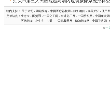
汕头市第三人民医院超高清内窥镜摄像系统招标
站内支持：
关于公司
-
网站简介
-
中国医疗器械网
-
服务项目
-
领导关怀
-
使用
兄弟站点：
生意宝
-
国贸通
-
中国化工网
-
全球化工网
-
中国纺织网
-
中国服装网
医药招商
-
小生意
-
加盟
-
中国化妆品网
-
糖酒招商网
-
中国卫浴网
-
©
中