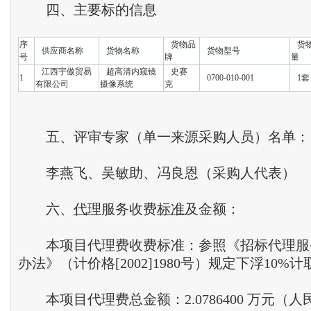
四、主要标的信息
序
货物品
货
供应商名称
货物名称
货物型号
号
牌
量
江西宇傲贸易
超高清内窥镜
史赛
1
0700-010-001
1
有限公司
摄像系统
克
五、评审专家（单一来源采购人员）名单：
李燕飞、吴敏助、冯良恩（采购人代表）
六、
代理
服务收费
标准
及金额：
本项目代理费收费标准：参照《招标代理服
办法》（计价格[2002]1980号）规定下浮10%计
本项目代理费总金额：2.0786400 万元（人