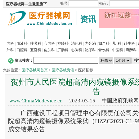
资讯
首页
招商
代理
供求
企业
产品
内科
|
血液科
|
呼吸科
|
心内科
|
神经科
|
消化科
|
内分泌
|
妇产科
|
儿 科
|
计生科
|
外科
|
口腔科
|
五官科
|
皮肤科
|
肛肠科
|
心胸科
|
泌尿科
|
骨伤科
|
中医科
|
麻醉科
资讯搜索：
您的位置：
医疗器械网首页
>
医疗器械资讯
> 医药招标
贺州市人民医院超高清内窥镜摄像系
告
www.ChinaMedevice.cn
2023-03-15 中国政府采购
广西建设工程项目管理中心有限责任公司关
院超高清内窥镜摄像系统采购（HZZC2023-C1-990
成交结果公告