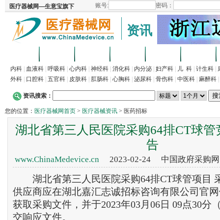
资讯
首页
招商
代理
供求
企业
产品
内科
|
血液科
|
呼吸科
|
心内科
|
神经科
|
消化科
|
内分泌
|
妇产科
|
儿 科
|
计生科
|
外科
|
口腔科
|
五官科
|
皮肤科
|
肛肠科
|
心胸科
|
泌尿科
|
骨伤科
|
中医科
|
麻醉科
资讯搜索：
您的位置：
医疗器械网首页
>
医疗器械资讯
> 医药招标
湖北省第三人民医院采购64排CT球
告
www.ChinaMedevice.cn
2023-02-24 中国政府采购
湖北省第三人民医院采购64排CT球管项目 
供应商应在湖北嘉汇志诚招标咨询有限公司官网
获取采购文件，并于2023年03月06日 09点30
交响应文件。