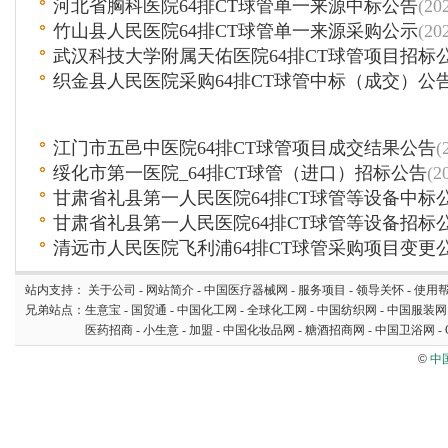
河北省胸科医院64排CT球管单一来源中标公告
(20
竹山县人民医院64排CT球管单一来源采购公示
(20
武汉科技大学附属天佑医院64排CT球管项目招标
织金县人民医院采购64排CT球管中标（成交）公
江门市五邑中医院64排CT球管项目成交结果公告
(
绥化市第一医院_64排CT球管（进口）招标公告
(2
甘肃省礼县第一人民医院64排CT球管等设备中标
甘肃省礼县第一人民医院64排CT球管等设备招标
清远市人民医院飞利浦64排CT球管采购项目变更
站内支持：
关于公司
-
网站简介
-
中国医疗器械网
-
服务项目
-
领导关怀
-
使用
兄弟站点：
生意宝
-
国贸通
-
中国化工网
-
全球化工网
-
中国纺织网
-
中国服装网
医药招商
-
小生意
-
加盟
-
中国化妆品网
-
糖酒招商网
-
中国卫浴网
-
©
中