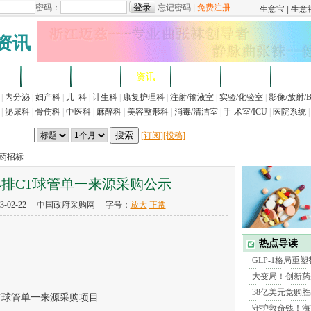
资讯
求
企业
产品
资讯
招标
展会
法规
|
内分泌
|
妇产科
|
儿 科
|
计生科
|
康复护理科
|
注射/输液室
|
实验/化验室
|
影像/放射/
|
泌尿科
|
骨伤科
|
中医科
|
麻醉科
|
美容整形科
|
消毒/清洁室
|
手 术室/ICU
|
医院系统
|
[订阅]
[投稿]
医药招标
4排CT球管单一来源采购公示
3-02-22 中国政府采购网 字号：
放大
正常
T球管单一来源采购项目