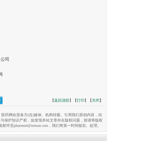
公司
号
【
返回顶部
】【
打印
】【
关闭
】
医药网欢迎各方(自)媒体、机构转载、引用我们原创内容，但
重与保护知识产权，如发现本站文章存在版权问题，烦请将版权
pharmnet@netsun.com，我们将第一时间核实、处理。