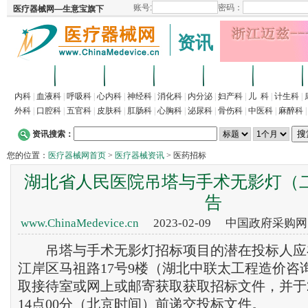
资讯
首页
招商
代理
供求
企业
产品
内科
|
血液科
|
呼吸科
|
心内科
|
神经科
|
消化科
|
内分泌
|
妇产科
|
儿 科
|
计生科
|
外科
|
口腔科
|
五官科
|
皮肤科
|
肛肠科
|
心胸科
|
泌尿科
|
骨伤科
|
中医科
|
麻醉科
资讯搜索：
您的位置：
医疗器械网首页
>
医疗器械资讯
> 医药招标
湖北省人民医院吊塔与手术无影灯（
告
www.ChinaMedevice.cn
2023-02-09 中国政府采购
吊塔与手术无影灯招标项目的潜在投标人应
江岸区马祖路17号9楼（湖北中联太工程造价咨
取接待室或网上或邮寄获取获取招标文件，并于202
14点00分（北京时间）前递交投标文件。